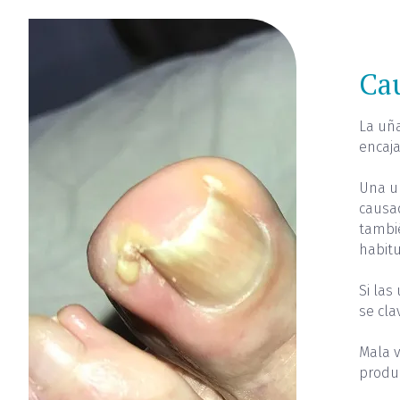
Cau
La uña
encaja
Una uñ
causa
tambi
habit
Si las
se cla
Mala v
produ