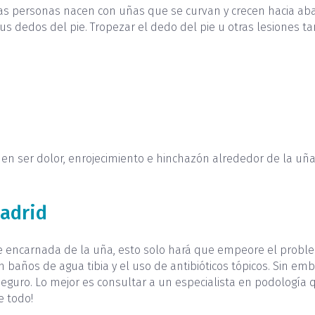
as personas nacen con uñas que se curvan y crecen hacia aba
us dedos del pie. Tropezar el dedo del pie u otras lesiones
ser dolor, enrojecimiento e hinchazón alrededor de la uña. L
adrid
te encarnada de la uña, esto solo hará que empeore el probl
con baños de agua tibia y el uso de antibióticos tópicos. Sin
guro. Lo mejor es consultar a un especialista en podología qu
 todo!