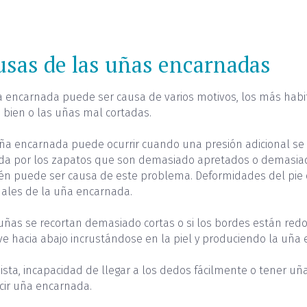
sas de las uñas encarnadas
 encarnada puede ser causa de varios motivos, los más habit
 bien o las uñas mal cortadas.
a encarnada puede ocurrir cuando una presión adicional se c
da por los zapatos que son demasiado apretados o demasiado 
én puede ser causa de este problema. Deformidades del pie o
uales de la uña encarnada.
 uñas se recortan demasiado cortas o si los bordes están re
ve hacia abajo incrustándose en la piel y produciendo la uña
ista, incapacidad de llegar a los dedos fácilmente o tener uña
cir uña encarnada.