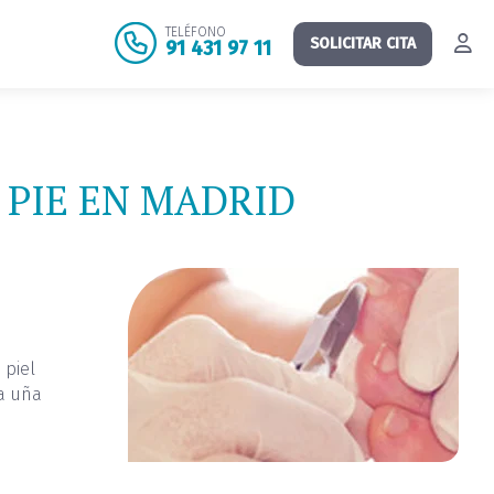
TELÉFONO
SOLICITAR CITA
91 431 97 11
 PIE EN MADRID
 piel
la uña